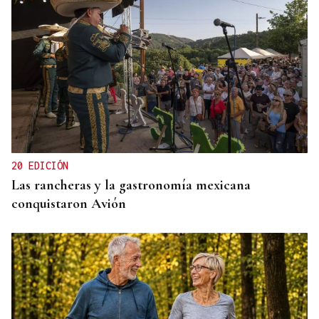
ALIANZA
La D.O. Monterrei refuerza su proyección
enoturística junto a Expourense
20 EDICIÓN
Las rancheras y la gastronomía mexicana
conquistaron Avión