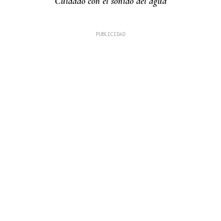
Cuidado con el sonido del agua
LOS TITULARES DE HOY
La portada de La Región de este sábado, 8 de
agosto