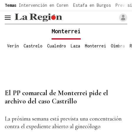
common.go-to-content
Temas
Intervención en Coren
Estafa en Burgos
Previsi
header.menu.open
Monterrei
Verín
Castrelo
Cualedro
Laza
Monterrei
Oímbra
R
El PP comarcal de Monterrei pide el
archivo del caso Castrillo
La próxima semana está prevista una concentración
contra el expediente abierto al ginecólogo