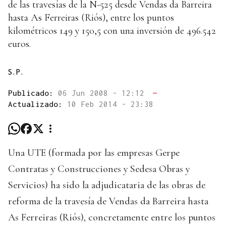
de las travesías de la N-525 desde Vendas da Barreira
hasta As Ferreiras (Riós), entre los puntos
kilométricos 149 y 150,5 con una inversión de 496.542
euros.
S.P.
Publicado:
06 Jun 2008 - 12:12
—
Actualizado:
10 Feb 2014 - 23:38
Una UTE (formada por las empresas Gerpe
Contratas y Construcciones y Sedesa Obras y
Servicios) ha sido la adjudicataria de las obras de
reforma de la travesía de Vendas da Barreira hasta
As Ferreiras (Riós), concretamente entre los puntos