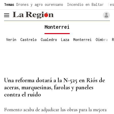
common.go-to-content
Temas
Drones y agro ourensano
Incendio en Baltar
Fes
header.menu.open
Monterrei
Verín
Castrelo
Cualedro
Laza
Monterrei
Oímbra
R
Una reforma dotará a la N-525 en Riós de
aceras, marquesinas, farolas y paneles
contra el ruido
Fomento acaba de adjudicar las obras para la mejora