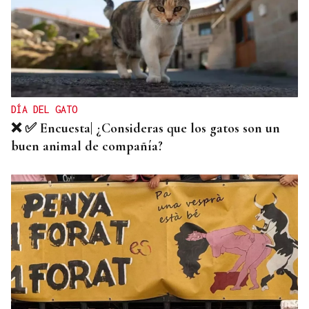
ALIANZA
La D.O. Monterrei refuerza su proyección
enoturística junto a Expourense
DÍA DEL GATO
❌ ✅ Encuesta| ¿Consideras que los gatos son un
buen animal de compañía?