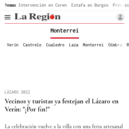
common.go-to-content
Temas
Intervención en Coren
Estafa en Burgos
Previsi
header.menu.open
Monterrei
Verín
Castrelo
Cualedro
Laza
Monterrei
Oímbra
R
LÁZARO 2022
Vecinos y turistas ya festejan el Lázaro en
Verín: "¡Por fin!"
La celebración vuelve a la villa con una feria artesanal