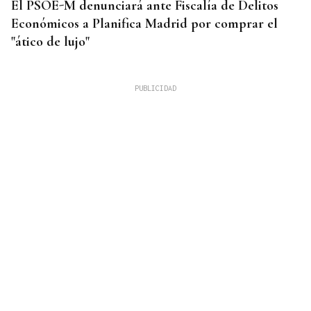
El PSOE-M denunciará ante Fiscalía de Delitos
Económicos a Planifica Madrid por comprar el
"ático de lujo"
OFERTA EXTRAORDINARIA
Convocadas 25 plazas para médicos de Urgencias
en el CHUO