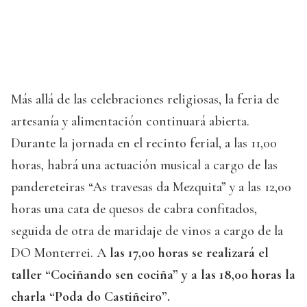
Más allá de las celebraciones religiosas, la feria de
artesanía y alimentación continuará abierta.
Durante la jornada en el recinto ferial, a las 11,00
horas, habrá una actuación musical a cargo de las
pandereteiras “As travesas da Mezquita” y a las 12,00
horas una cata de quesos de cabra confitados,
seguida de otra de maridaje de vinos a cargo de la
DO Monterrei. A
las 17,00 horas se realizará el
taller “Cociñando sen cociña” y a las 18,00 horas la
charla “Poda do Castiñeiro”.