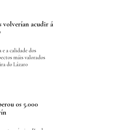
s volverían acudir á
7
a e a calidade dos
pectos máis valorados
ira do Lázaro
erou os 5.000
rín