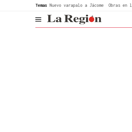
common.go-to-content
Temas
Nuevo varapalo a Jácome
Obras en l
header.menu.open