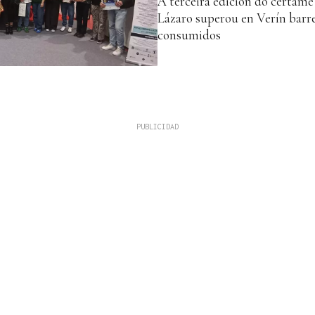
A terceira edición do certam
Lázaro superou en Verín barre
consumidos