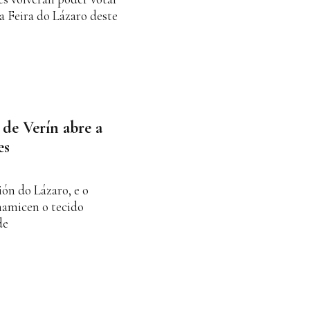
a Feira do Lázaro deste
 de Verín abre a
es
ón do Lázaro, e o
namicen o tecido
de