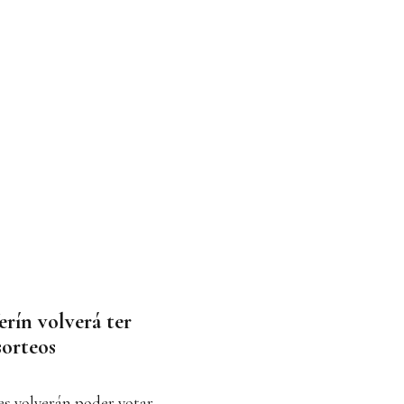
rín volverá ter
sorteos
es volverán poder votar