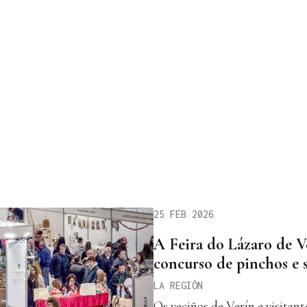
25 FEB 2026
A Feira do Lázaro de Ve
concurso de pinchos e 
LA REGIÓN
Os veciños de Verín e visitant