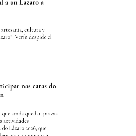
l a un Lázaro a
 artesanía, cultura y
zaro”, Verín despide el
ticipar nas catas do
ín
 que aínda quedan prazas
s actividades
a do Lázaro 2026, que
dese ata o domingo 22.