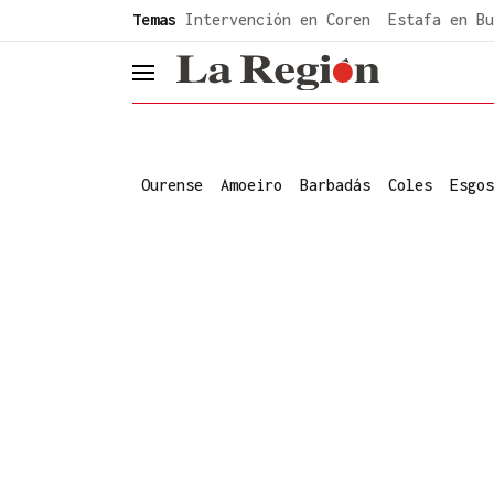
common.go-to-content
Temas
Intervención en Coren
Estafa en Bu
header.menu.open
Ourense
Amoeiro
Barbadás
Coles
Esgos