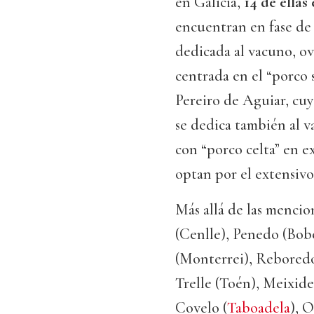
en Galicia,
14 de ellas
encuentran en fase de
dedicada al vacuno, ov
centrada en el “porco s
Pereiro de Aguiar, cuy
se dedica también al v
con “porco celta” en e
optan por el extensivo
Más allá de las mencio
(Cenlle), Penedo (Bob
(Monterrei), Reboredo
Trelle (Toén), Meixide
Covelo (
Taboadela
), 