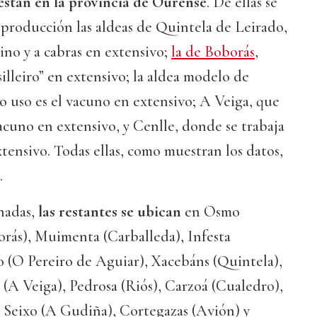
 están en la provincia de Ourense
. De ellas se
 producción las aldeas de Quintela de Leirado,
ino y a cabras en extensivo;
la de Boborás
,
illeiro” en extensivo; la aldea modelo de
o uso es el vacuno en extensivo; A Veiga, que
acuno en extensivo, y Cenlle, donde se trabaja
xtensivo. Todas ellas, como muestran los datos,
.
nadas,
las restantes se ubican
en Osmo
orás), Muimenta (Carballeda), Infesta
 (O Pereiro de Aguiar), Xacebáns (Quintela),
 (A Veiga), Pedrosa (Riós), Carzoá (Cualedro),
O Seixo (A Gudiña), Cortegazas (Avión) y