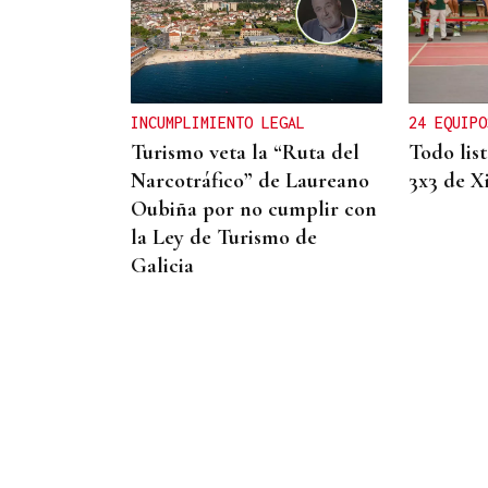
CANEDO
Un herido en la colisión
entre dos coches en la
entrada a las termas de
INCUMPLIMIENTO LEGAL
24 EQUIPO
Outariz
Turismo veta la “Ruta del
Todo lis
Narcotráfico” de Laureano
3x3 de X
Oubiña por no cumplir con
la Ley de Turismo de
Galicia
QUEN CHO DIXO