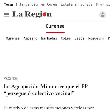
common.go-to-content
Temas
Intervención en Coren
Estafa en Burgos
Previsi
header.menu.open
Ourense
Ourense
Amoeiro
Barbadás
Coles
Esgos
Nogueira
P
VECINOS
La Agrupación Miño cree que el PP
“persegue ó colectivo veciñal"
El motivo de estas manifestaciones vertidas por