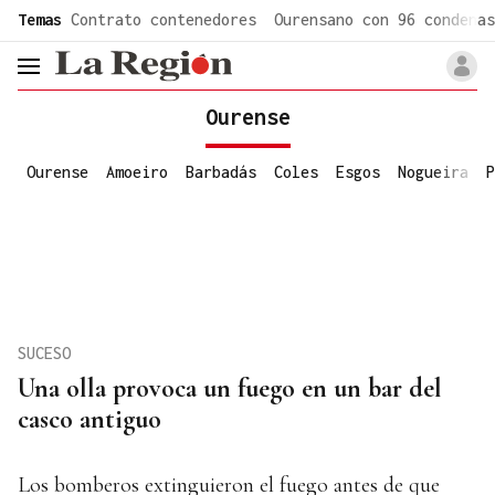
common.go-to-content
Temas
Contrato contenedores
Ourensano con 96 condenas
header.menu.open
Ourense
Ourense
Amoeiro
Barbadás
Coles
Esgos
Nogueira
P
SUCESO
Una olla provoca un fuego en un bar del
casco antiguo
Los bomberos extinguieron el fuego antes de que