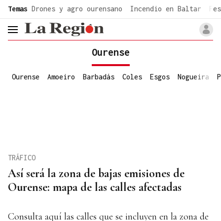
common.go-to-content
Temas
Drones y agro ourensano
Incendio en Baltar
Fes
header.menu.open
Ourense
Ourense
Amoeiro
Barbadás
Coles
Esgos
Nogueira
P
TRÁFICO
Así será la zona de bajas emisiones de
Ourense: mapa de las calles afectadas
Consulta aquí las calles que se incluyen en la zona de