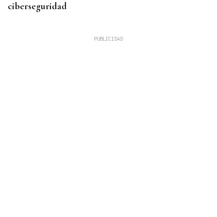
ciberseguridad
OurenSanos 09/08/2026