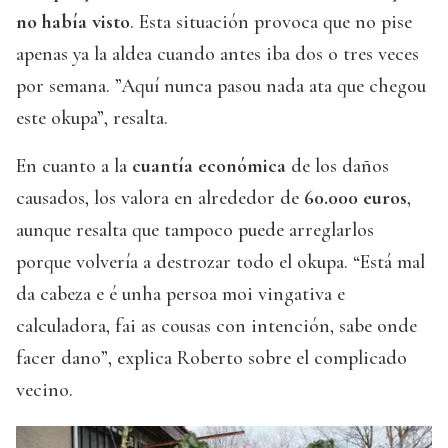
no había visto
. Esta situación provoca que no pise
apenas ya la aldea cuando antes iba dos o tres veces
por semana. ”Aquí nunca pasou nada ata que chegou
este okupa”, resalta.
En cuanto a la
cuantía económica
de los daños
causados, los valora en alrededor de
60.000 euros
,
aunque resalta que tampoco puede arreglarlos
porque volvería a destrozar todo el okupa. “Está mal
da cabeza e é unha persoa moi vingativa e
calculadora, fai as cousas con intención, sabe onde
facer dano”, explica Roberto sobre el complicado
vecino.