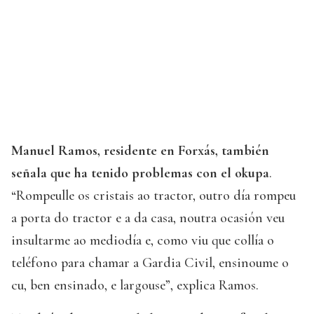
Manuel Ramos, residente en Forxás, también
señala que ha tenido problemas con el okupa
.
“Rompeulle os cristais ao tractor, outro día rompeu
a porta do tractor e a da casa, noutra ocasión veu
insultarme ao mediodía e, como viu que collía o
teléfono para chamar a Gardia Civil, ensinoume o
cu, ben ensinado, e largouse”, explica Ramos.