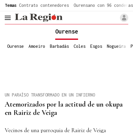
common.go-to-content
Temas
Contrato contenedores
Ourensano con 96 condenas
header.menu.open
Ourense
Ourense
Amoeiro
Barbadás
Coles
Esgos
Nogueira
P
UN PARAÍSO TRANSFORMADO EN UN INFIERNO
Atemorizados por la actitud de un okupa
en Rairiz de Veiga
Vecinos de una parroquia de Rairiz de Veiga