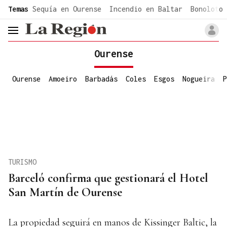
common.go-to-content
Temas
Sequía en Ourense
Incendio en Baltar
Bonoloto 
header.menu.open
Ourense
Ourense
Amoeiro
Barbadás
Coles
Esgos
Nogueira
P
TURISMO
Barceló confirma que gestionará el Hotel
San Martín de Ourense
La propiedad seguirá en manos de Kissinger Baltic, la