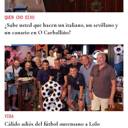
Velle
QUEN CHO DIXO
¿Sabe usted que hacen un italiano, un sevillano y
un canario en O Carballiño?
VIDA
Cálido adiós del fútbol ourensano a Lolo