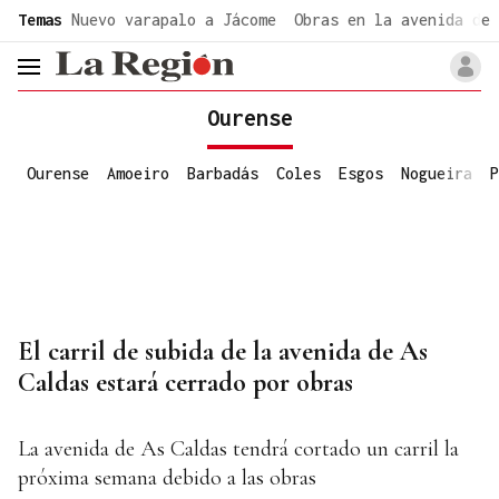
common.go-to-content
Temas
Nuevo varapalo a Jácome
Obras en la avenida de 
header.menu.open
Ourense
Ourense
Amoeiro
Barbadás
Coles
Esgos
Nogueira
P
El carril de subida de la avenida de As
Caldas estará cerrado por obras
La avenida de As Caldas tendrá cortado un carril la
próxima semana debido a las obras