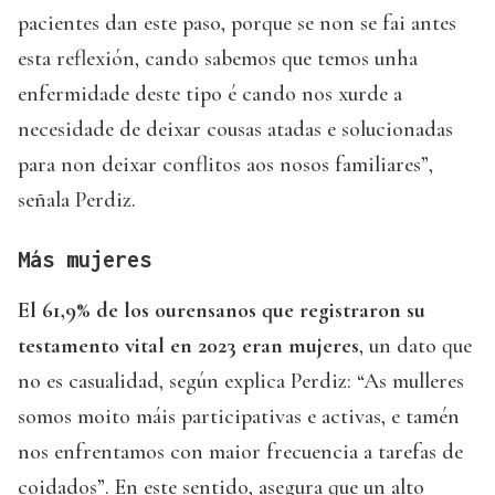
pacientes dan este paso, porque se non se fai antes
esta reflexión, cando sabemos que temos unha
enfermidade deste tipo é cando nos xurde a
necesidade de deixar cousas atadas e solucionadas
para non deixar conflitos aos nosos familiares”,
señala Perdiz.
Más mujeres
El 61,9% de los ourensanos que registraron su
testamento vital en 2023 eran mujeres
, un dato que
no es casualidad, según explica Perdiz: “As mulleres
somos moito máis participativas e activas, e tamén
nos enfrentamos con maior frecuencia a tarefas de
coidados”. En este sentido, asegura que un alto