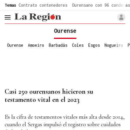
common.go-to-content
Temas
Contrato contenedores
Ourensano con 96 condenas
header.menu.open
Ourense
Ourense
Amoeiro
Barbadás
Coles
Esgos
Nogueira
P
Casi 250 ourensanos hicieron su
testamento vital en el 2023
Es la cifra de testamentos vitales más alta desde 2014,
cuando el Sergas impulsó el registro sobre cuidados