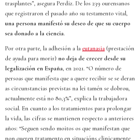
trasplantes”, asegura Perdiz. De los 239 ourensanos
que registraron el pasado año su testamento vital,
una persona manifestó su deseo de que su cuerpo
sea donado a la ciencia
.
Por otra parte, la adhesión a la
eutanasia
(prestación
de ayuda para morir)
no deja de crecer desde su
legalización en España
, en 2021. “O número de
persoas que manifesta que a quere recibir se se deran
as circunstancias previstas na lei tamén se dobrou,
actualmente está no 80,3%”, explica la trabajadora
social. En cuanto a los tratamientos para prolongar
la vida, las cifras se mantienen respecto a anteriores
años: “Seguen sendo moitos os que manifestan que
non queren tratamento en situacións clinicamente