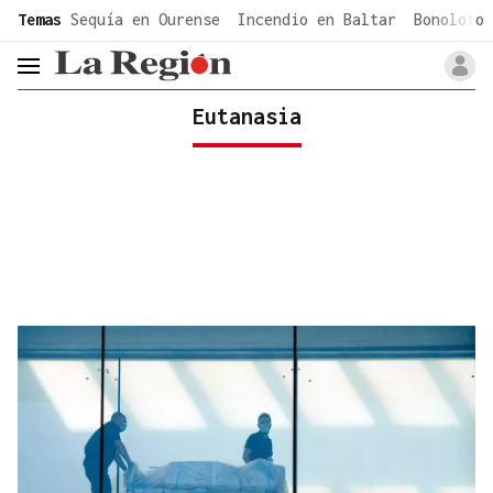
common.go-to-content
Temas
Sequía en Ourense
Incendio en Baltar
Bonoloto 
header.menu.open
Eutanasia