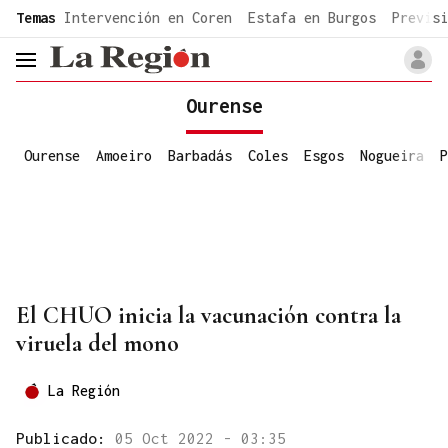
common.go-to-content
Temas
Intervención en Coren
Estafa en Burgos
Previsi
header.menu.open
Ourense
Ourense
Amoeiro
Barbadás
Coles
Esgos
Nogueira
P
El CHUO inicia la vacunación contra la
viruela del mono
La Región
Publicado:
05 Oct 2022 - 03:35