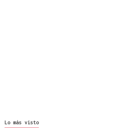
España comienza a aplicar controles a los viajeros
procedentes de Italia
Lo más visto