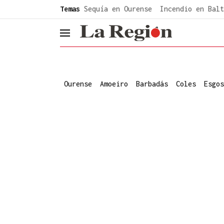
common.go-to-content
Temas
Sequía en Ourense
Incendio en Balt
header.menu.open
Ourense
Amoeiro
Barbadás
Coles
Esgos