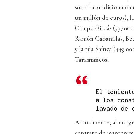
son el acondicionamien
un millón de euros), l
Campo-Eiroás (777.000) 
Ramón Cabanillas, Bed
y la rúa Saínza (449.00
Taramancos.
El tenient
a los cons
lavado de 
Actualmente, al margen
contrato de mantenimie