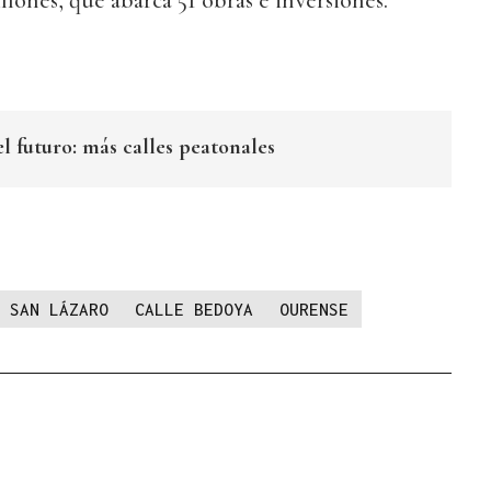
illones, que abarca 51 obras e inversiones.
l futuro: más calles peatonales
 SAN LÁZARO
CALLE BEDOYA
OURENSE