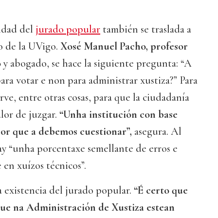
lidad del
jurado popular
también se traslada a
o de la UVigo.
Xosé Manuel Pacho, profesor
o
y abogado, se hace la siguiente pregunta: “A
ara votar e non para administrar xustiza?” Para
irve, entre otras cosas, para que la ciudadanía
lor de juzgar.
“Unha institución con base
or que a debemos cuestionar”,
asegura. Al
ay “unha porcentaxe semellante de erros e
 en xuízos técnicos”.
a existencia del jurado popular.
“É certo que
que na Administración de Xustiza estean