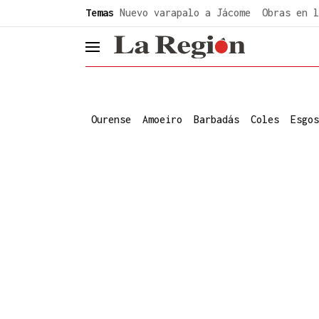
common.go-to-content
Temas
Nuevo varapalo a Jácome
Obras en l
header.menu.open
Ourense
Amoeiro
Barbadás
Coles
Esgos