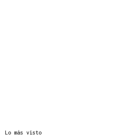
Vídeo | La NASA confirma el impacto de restos de
un cohete de SpaceX contra la Luna
Lo más visto