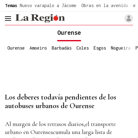
common.go-to-content
Temas
Nuevo varapalo a Jácome
Obras en la avenida de 
header.menu.open
Ourense
Ourense
Amoeiro
Barbadás
Coles
Esgos
Nogueira
P
Los deberes todavía pendientes de los
autobuses urbanos de Ourense
Al margen de los retrasos diarios,el transporte
urbano en Ourenseacumula una larga lista de