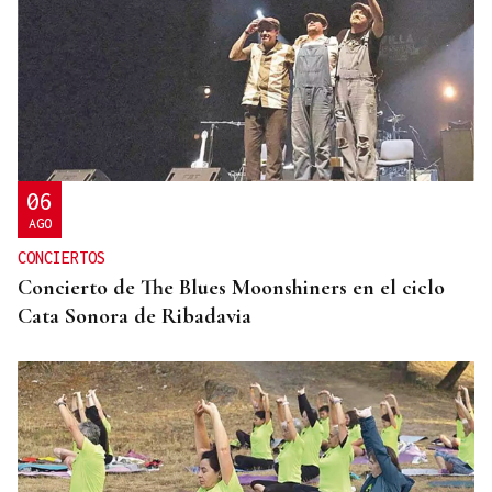
ENTREVISTA
Jorge Vázquez: "Nuestro objetivo a 2028 es crecer
creando valor para el accionista y para el equipo
que lo hace posible"
06
AGO
CONCIERTOS
Concierto de The Blues Moonshiners en el ciclo
Cata Sonora de Ribadavia