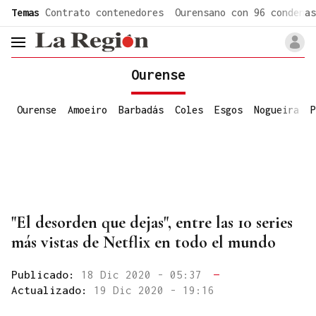
common.go-to-content
Temas
Contrato contenedores
Ourensano con 96 condenas
header.menu.open
Ourense
Ourense
Amoeiro
Barbadás
Coles
Esgos
Nogueira
P
"El desorden que dejas", entre las 10 series
más vistas de Netflix en todo el mundo
Publicado:
18 Dic 2020 - 05:37
—
Actualizado:
19 Dic 2020 - 19:16