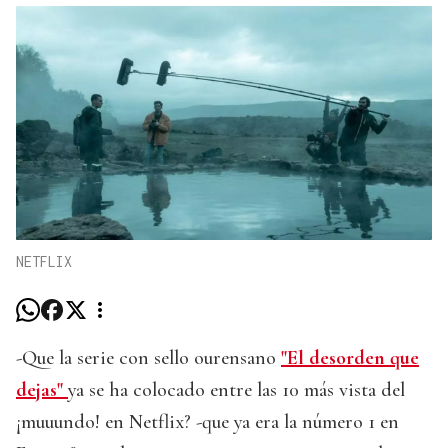
NETFLIX
-Que la serie con sello ourensano
"El desorden que
dejas"
ya se ha colocado entre las 10 más vista del
¡muuundo! en Netflix? -que ya era la número 1 en