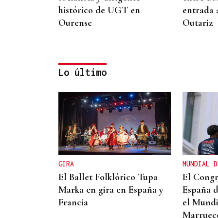
histórico de UGT en
entrada 
Ourense
Outariz
Lo último
CONATO EXTINGUIDO
Vídeo | Se desata un
incendio forestal en una
cantera de Untes
GIRA
MUNDIAL D
El Ballet Folklórico Tupa
El Congr
Marka en gira en España y
España d
Francia
el Mundi
Marruecos