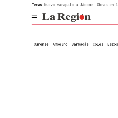
common.go-to-content
Temas
Nuevo varapalo a Jácome
Obras en l
header.menu.open
Ourense
Amoeiro
Barbadás
Coles
Esgos