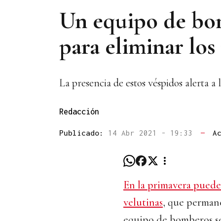
Un equipo de bom
para eliminar los
La presencia de estos véspidos alerta a 
Redacción
Publicado:
14 Abr 2021 - 19:33
—
A
En la primavera puede 
velutinas
, que permane
equipo de bomberos se 