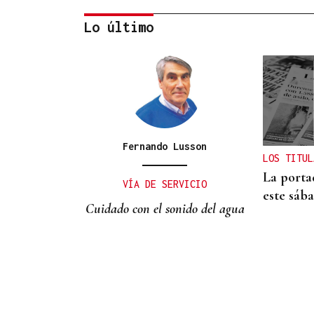
Lo último
CANEDO
Un herido en la colisión
entre dos coches en la
entrada a las termas de
Fernando Lusson
LOS TITUL
Outariz
La porta
VÍA DE SERVICIO
este sáb
Cuidado con el sonido del agua