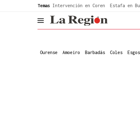
common.go-to-content
Temas
Intervención en Coren
Estafa en Bu
header.menu.open
Ourense
Amoeiro
Barbadás
Coles
Esgos