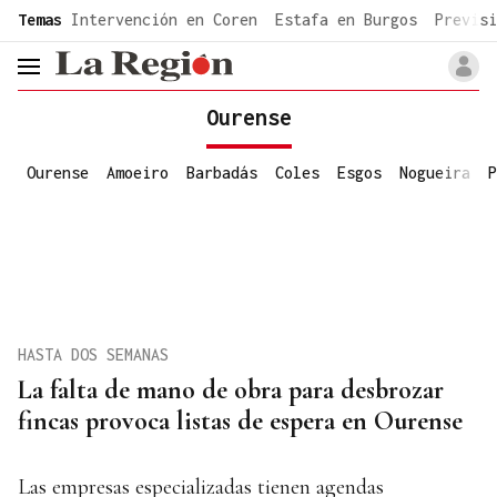
common.go-to-content
Temas
Intervención en Coren
Estafa en Burgos
Previsi
header.menu.open
Ourense
Ourense
Amoeiro
Barbadás
Coles
Esgos
Nogueira
P
HASTA DOS SEMANAS
La falta de mano de obra para desbrozar
fincas provoca listas de espera en Ourense
Las empresas especializadas tienen agendas