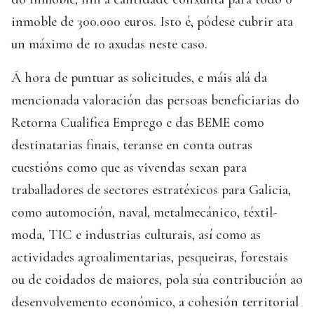
inmoble de 300.000 euros. Isto é, pódese cubrir ata
un máximo de 10 axudas neste caso.
Á hora de puntuar as solicitudes, e máis alá da
mencionada valoración das persoas beneficiarias do
Retorna Cualifica Emprego e das BEME como
destinatarias finais, teranse en conta outras
cuestións como que as vivendas sexan para
traballadores de sectores estratéxicos para Galicia,
como automoción, naval, metalmecánico, téxtil-
moda, TIC e industrias culturais, así como as
actividades agroalimentarias, pesqueiras, forestais
ou de coidados de maiores, pola súa contribución ao
desenvolvemento económico, a cohesión territorial