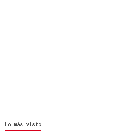
incursión ucraniana en Kursk
Lo más visto