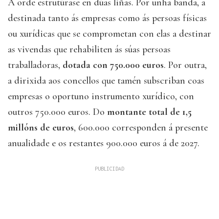
A orde estrutúrase en dúas liñas. Por unha banda, a
destinada tanto ás empresas como ás persoas físicas
ou xurídicas que se comprometan con elas a destinar
as vivendas que rehabiliten ás súas persoas
traballadoras,
dotada con 750.000 euros
. Por outra,
a dirixida aos concellos que tamén subscriban coas
empresas o oportuno instrumento xurídico, con
outros 750.000 euros. Do
montante total de 1,5
millóns de euros
, 600.000 corresponden á presente
anualidade e os restantes 900.000 euros á de 2027.