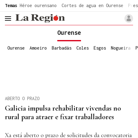
common.go-to-content
Temas
Héroe ourensano
Cortes de agua en Ourense
Pres
header.menu.open
Ourense
Ourense
Amoeiro
Barbadás
Coles
Esgos
Nogueira
P
ABERTO O PRAZO
Galicia impulsa rehabilitar vivendas no
rural para atraer e fixar traballadores
Xa está aberto o prazo de solicitudes da convocatoria