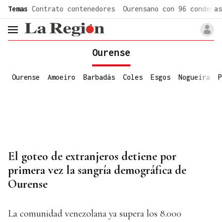
common.go-to-content
Temas
Contrato contenedores
Ourensano con 96 condenas
header.menu.open
Ourense
Ourense
Amoeiro
Barbadás
Coles
Esgos
Nogueira
P
El goteo de extranjeros detiene por
primera vez la sangría demográfica de
Ourense
La comunidad venezolana ya supera los 8.000