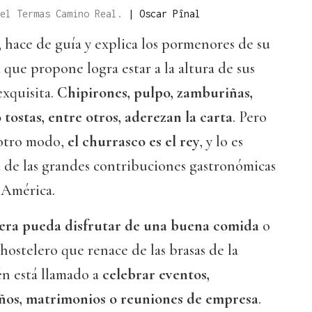
tel Termas Camino Real.
|
Oscar Pînal
, hace de guía y explica los pormenores de su
a que propone logra estar a la altura de sus
exquisita.
Chipirones, pulpo, zamburiñas,
 tostas, entre otros, aderezan la carta
. Pero
 otro modo,
el churrasco es el rey
, y lo es
 de las grandes contribuciones gastronómicas
 América.
era pueda disfrutar de una buena comida
o
hostelero que renace de las brasas de la
n está llamado a
celebrar eventos,
os, matrimonios o reuniones de empresa
.