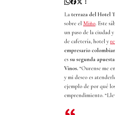
La
terraza del Hotel 
sobre el
Miño
. Este s
un paso de la ciudad y
de cafetería, hotel y
re
empresario colombian
es
su segunda apuesta 
Vinos.
“Ourense me enc
y mi deseo es atenderlo
ejemplo de por qué los
emprendimiento. “Llevo