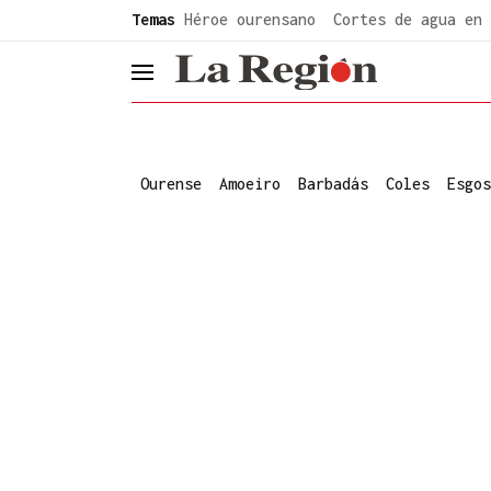
common.go-to-content
Temas
Héroe ourensano
Cortes de agua en 
header.menu.open
Ourense
Amoeiro
Barbadás
Coles
Esgos