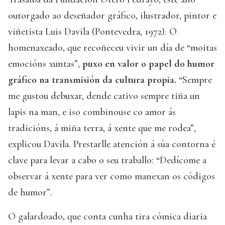
outorgado ao deseñador gráfico, ilustrador, pintor e
viñetista Luis Davila (Pontevedra, 1972). O
homenaxeado, que recoñeceu vivir un día de “moitas
emocións xuntas”,
puxo en valor o papel do humor
gráfico na transmisión da cultura propia.
“Sempre
me gustou debuxar, dende cativo sempre tiña un
lapis na man, e iso combinouse co amor ás
tradicións, á miña terra, á xente que me rodea”,
explicou Davila. Prestarlle atención á súa contorna é
clave para levar a cabo o seu traballo: “Dedícome a
observar á xente para ver como manexan os códigos
de humor”.
O galardoado, que conta cunha tira cómica diaria