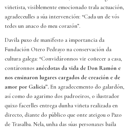
viñetista, visiblemente emocionado trala actuación,
agradeceulles a súa intervención: “Cada un de vós
tedes un anaco do meu corazón”.
Davila puxo de manifesto a importancia da
Fundación Otero Pedrayo na conservación da
cultura galega: “Convidáronnos vir coñecer a casa,
contáronnos
anécdotas da vida de Don Ramón e
nos ensinaron lugares cargados de creación e de
amor por Galicia”.
En agradecemento do galardón,
así como do agarimo dos padroeiros, o ilustrador
quixo facerlles entrega dunha viñeta realizada en
directo, diante do público que onte ateigou o Pazo
de Trasalba. Nela, unha das súas personaxes baila