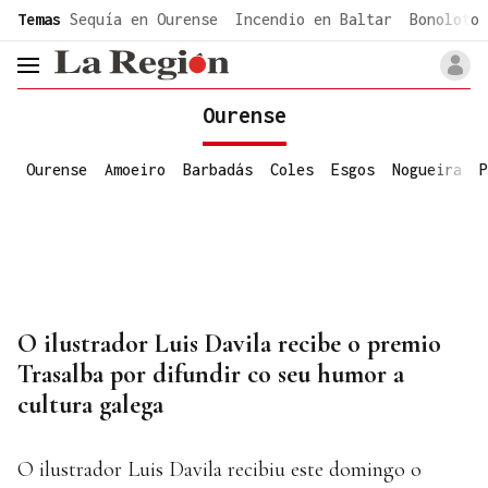
common.go-to-content
Temas
Sequía en Ourense
Incendio en Baltar
Bonoloto 
header.menu.open
Ourense
Ourense
Amoeiro
Barbadás
Coles
Esgos
Nogueira
P
O ilustrador Luis Davila recibe o premio
Trasalba por difundir co seu humor a
cultura galega
O ilustrador Luis Davila recibiu este domingo o