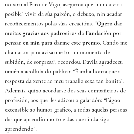
no xornal Faro de Vigo, asegurou que “nunca vira
posible” vivir da súa paixón, o debuxo, nin acadar
recoñecementos polas súas creacións.
“Quero dar
moitas gracias aos padroeiros da Fundación por
pensar en min para darme este premio.
Cando me
chamaron para avisarme foi un momento de
subidón, de sorpresa”, recordou. Davila agradeceu
tamén a acollida do público: “É unha honra que a
resposta da xente ao meu traballo sexa tan bonita”.
Ademais, quixo acordarse dos seus compañeiros de
profesión, aos que lles adicou o galardón: “Fágoo
extensible ao humor gráfico, a todas aquelas persoas
das que aprendín moito e das que aínda sigo
aprendendo”.