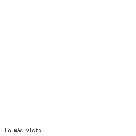
Israel rechaza el plan de 15 puntos para Gaza
impulsado por Estados Unidos
Lo más visto