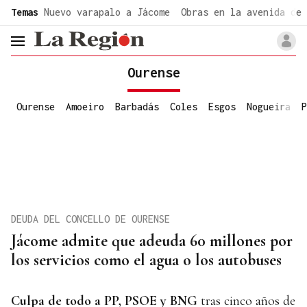
common.go-to-content
Temas
Nuevo varapalo a Jácome
Obras en la avenida de 
header.menu.open
Ourense
Ourense
Amoeiro
Barbadás
Coles
Esgos
Nogueira
P
DEUDA DEL CONCELLO DE OURENSE
Jácome admite que adeuda 60 millones por
los servicios como el agua o los autobuses
Culpa de todo a PP,
PSOE y BNG
tras cinco años de