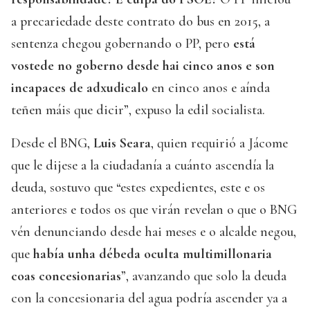
a precariedade deste contrato do bus en 2015, a
sentenza chegou gobernando o PP, pero
está
vostede no goberno desde hai cinco anos e son
incapaces de adxudicalo
en cinco anos e aínda
teñen máis que dicir”, expuso la edil socialista.
Desde el BNG,
Luis Seara
, quien requirió a Jácome
que le dijese a la ciudadanía a cuánto ascendía la
deuda, sostuvo que “estes expedientes, este e os
anteriores e todos os que virán revelan o que o BNG
vén denunciando desde hai meses e o alcalde negou,
que
había unha débeda oculta multimillonaria
coas concesionarias
”, avanzando que solo la deuda
con la concesionaria del agua podría ascender ya a