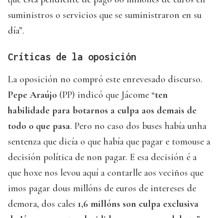
suministros o servicios que se suministraron en su
día”.
Críticas de la oposición
La oposición no compró este enrevesado discurso.
Pepe Araújo
(PP) indicó que Jácome “
ten
habilidade para botarnos a culpa aos demais de
todo o que pasa
. Pero no caso dos buses había unha
sentenza que dicía o que había que pagar e tomouse a
decisión política de non pagar. E esa decisión é a
que hoxe nos levou aquí a contarlle aos veciños que
imos pagar dous millóns de euros de intereses de
demora, dos cales
1,6 millóns son culpa exclusiva