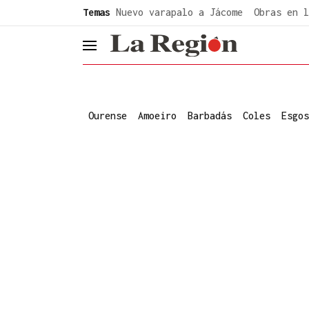
common.go-to-content
Temas
Nuevo varapalo a Jácome
Obras en l
header.menu.open
Ourense
Amoeiro
Barbadás
Coles
Esgos