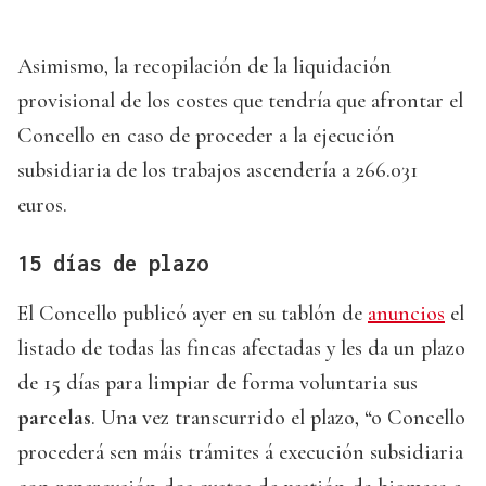
Asimismo, la recopilación de la liquidación
provisional de los costes que tendría que afrontar el
Concello en caso de proceder a la ejecución
subsidiaria de los trabajos ascendería a 266.031
euros.
15 días de plazo
El Concello publicó ayer en su tablón de
anuncios
el
listado de todas las fincas afectadas y les da un plazo
de 15 días para limpiar de forma voluntaria sus
parcelas
. Una vez transcurrido el plazo, “o Concello
procederá sen máis trámites á execución subsidiaria