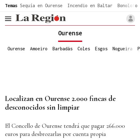
common.go-to-content
Temas
Sequía en Ourense
Incendio en Baltar
Bonoloto 
header.menu.open
Ourense
Ourense
Amoeiro
Barbadás
Coles
Esgos
Nogueira
P
Localizan en Ourense 2.000 fincas de
desconocidos sin limpiar
El Concello de Ourense tendrá que pagar 266.000
euros para desbrozarlas por cuenta propia