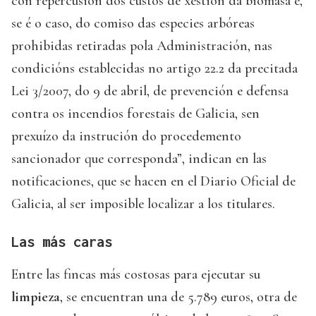
con repercusión dos custos de xestión da biomasa e,
se é o caso, do comiso das especies arbóreas
prohibidas retiradas pola Administración, nas
condicións establecidas no artigo 22.2 da precitada
Lei 3/2007, do 9 de abril, de prevención e defensa
contra os incendios forestais de Galicia, sen
prexuízo da instrución do procedemento
sancionador que corresponda”, indican en las
notificaciones, que se hacen en el Diario Oficial de
Galicia, al ser imposible localizar a los titulares.
Las más caras
Entre las fincas más costosas para ejecutar su
limpieza
, se encuentran una de 5.789 euros, otra de