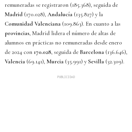
remuneradas se registraron (185.368), seguida de
Madrid
(170.028),
Andalucía
(135.827) y la
Comunidad Valenciana
(109.863). En cuanto a las
provincias
, Madrid lidera el número de altas de
alumnos en prácticas no remuneradas desde enero
de 2024 con
170.028
, seguida de
Barcelona
(136.646),
Valencia
(69.141),
Murcia
(35.991) y
Sevilla
(32.309).