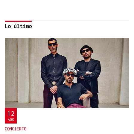
Lo último
HELICOPTERO MEDICALIZADO
Un motorista en estado grave tras una colisión en
Velle
12
AGO
CONCIERTO