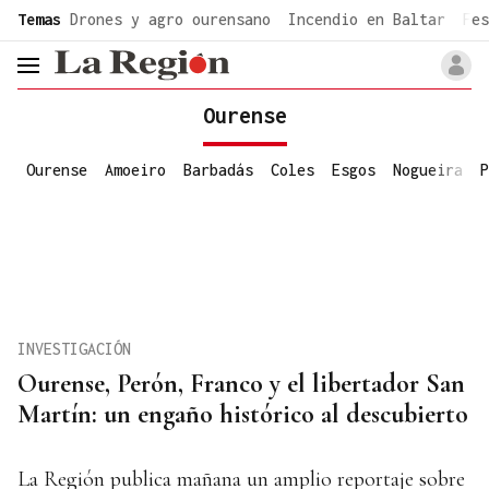
common.go-to-content
Temas
Drones y agro ourensano
Incendio en Baltar
Fes
header.menu.open
Ourense
Ourense
Amoeiro
Barbadás
Coles
Esgos
Nogueira
P
INVESTIGACIÓN
Ourense, Perón, Franco y el libertador San
Martín: un engaño histórico al descubierto
La Región publica mañana un amplio reportaje sobre