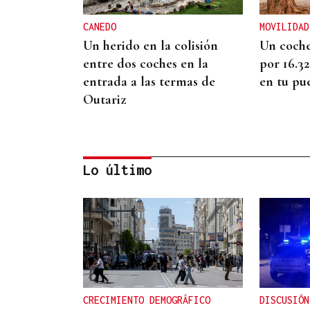
CANEDO
MOVILIDAD
Un herido en la colisión
Un coche
entre dos coches en la
por 16.3
entrada a las termas de
en tu pu
Outariz
Lo último
ENTREVISTA
Jorge Vázquez: "Nuestro
objetivo a 2028 es crecer
creando valor para el
CRECIMIENTO DEMOGRÁFICO
DISCUSIÓN
accionista y para el equipo