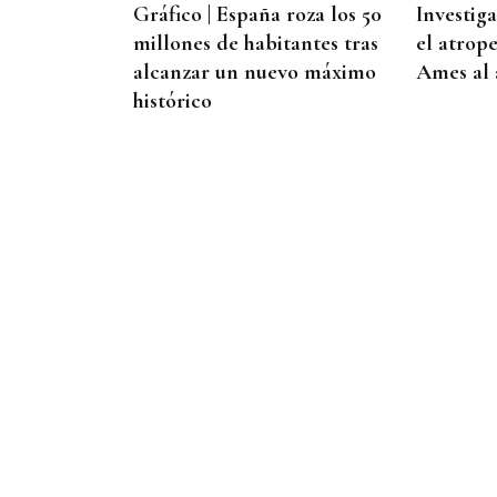
Gráfico | España roza los 50
Investig
que lo hace posible"
millones de habitantes tras
el atrop
alcanzar un nuevo máximo
Ames al 
histórico
06
AGO
ESPECTÁCULO
Tarde de magia
sorprendente para toda la
familia