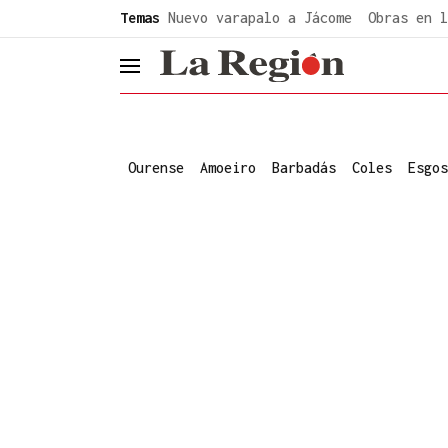
common.go-to-content
Temas
Nuevo varapalo a Jácome
Obras en l
header.menu.open
Ourense
Amoeiro
Barbadás
Coles
Esgos