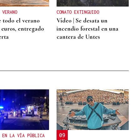
 VERANO
CONATO EXTINGUIDO
 todo el verano
Vídeo | Se desata un
2 euros, entregado
incendio forestal en una
erta
cantera de Untes
09
 EN LA VÍA PÚBLICA