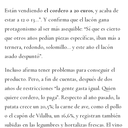
Están vendiendo
el cordero a 20 euros
, y acaba de
estar a 12 o 13…”. Y confirma que el lacón gana
protagonismo al ser más asequible: “Sí que es cierto
que otros años pedían piezas específicas, iban más a
ternera, redondo, solomillo… y este año el lacón
asado despuntó”.
Incluso afirma tener problemas para conseguir el
producto. Pero, a fin de cuentas, después de dos
años de restricciones “la gente gasta igual. Quien
quiere cordero, lo paga”. Respecto al año pasado, la
patata crece un 20,5%; la carne de ave, como el pollo
o el capón de Vilalba, un 16,6%, y registran también
subidas en las legumbres y hortalizas frescas. El vino