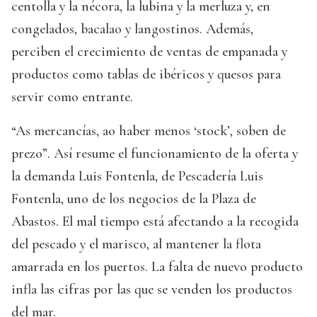
centolla y la nécora, la lubina y la merluza y, en
congelados, bacalao y langostinos. Además,
perciben el crecimiento de ventas de empanada y
productos como tablas de ibéricos y quesos para
servir como entrante.
“As mercancías, ao haber menos ‘stock’, soben de
prezo”. Así resume el funcionamiento de la oferta y
la demanda Luis Fontenla, de Pescadería Luis
Fontenla, uno de los negocios de la Plaza de
Abastos. El mal tiempo está afectando a la recogida
del pescado y el marisco, al mantener la flota
amarrada en los puertos. La falta de nuevo producto
infla las cifras por las que se venden los productos
del mar.