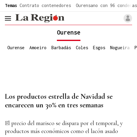
common.go-to-content
Temas
Contrato contenedores
Ourensano con 96 condenas
header.menu.open
Ourense
Ourense
Amoeiro
Barbadás
Coles
Esgos
Nogueira
P
Los productos estrella de Navidad se
encarecen un 30% en tres semanas
El precio del marisco se dispara por el temporal, y
productos más económicos como el lacón asado