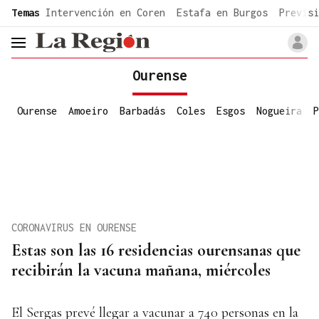
common.go-to-content
Temas
Intervención en Coren
Estafa en Burgos
Previsi
header.menu.open
Ourense
Ourense
Amoeiro
Barbadás
Coles
Esgos
Nogueira
P
CORONAVIRUS EN OURENSE
Estas son las 16 residencias ourensanas que
recibirán la vacuna mañana, miércoles
El Sergas prevé llegar a vacunar a 740 personas en la