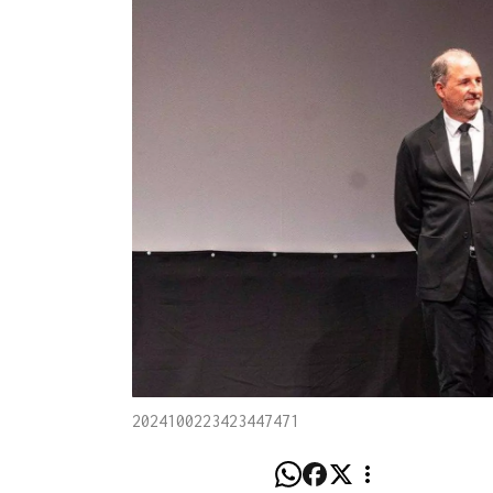
2024100223423447471