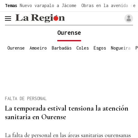
common.go-to-content
Temas
Nuevo varapalo a Jácome
Obras en la avenida de 
header.menu.open
Ourense
Ourense
Amoeiro
Barbadás
Coles
Esgos
Nogueira
P
FALTA DE PERSONAL
La temporada estival tensiona la atención
sanitaria en Ourense
La falta de personal en las áreas sanitarias ourensanas