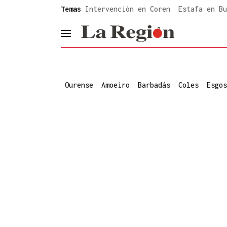
common.go-to-content
Temas
Intervención en Coren
Estafa en Bu
header.menu.open
Ourense
Amoeiro
Barbadás
Coles
Esgos