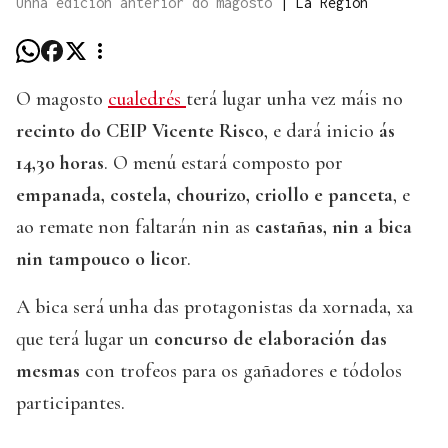
Unha edición anterior do magosto
|
La Región
O magosto
cualedrés
terá lugar unha vez máis no
recinto do CEIP Vicente Risco
, e dará inicio
ás
14,30 horas
. O menú estará composto por
empanada, costela, chourizo, criollo e panceta
, e
ao remate non faltarán nin as
castañas, nin a bica
nin tampouco o lico
r.
A bica será unha das protagonistas da xornada, xa
que terá lugar un
concurso de elaboración das
mesmas
con trofeos para os gañadores e tódolos
participantes.