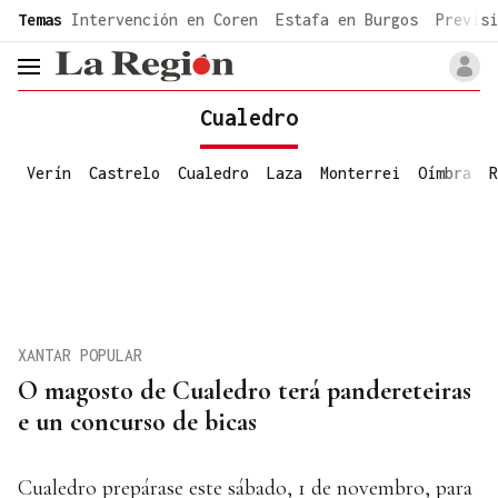
common.go-to-content
Temas
Intervención en Coren
Estafa en Burgos
Previsi
header.menu.open
Cualedro
Verín
Castrelo
Cualedro
Laza
Monterrei
Oímbra
R
XANTAR POPULAR
O magosto de Cualedro terá pandereteiras
e un concurso de bicas
Cualedro prepárase este sábado, 1 de novembro, para