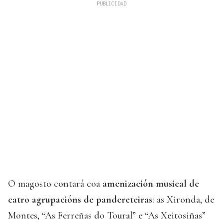
O magosto contará coa
amenización musical de
catro agrupacións de pandereteiras
: as Xironda, de
Montes, “As Ferreñas do Toural” e “As Xeitosiñas”