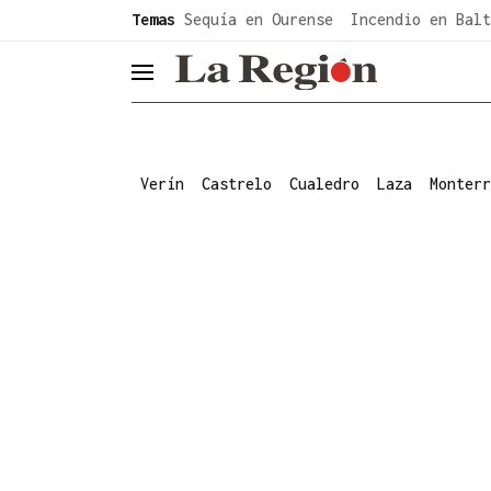
common.go-to-content
Temas
Sequía en Ourense
Incendio en Balt
header.menu.open
Verín
Castrelo
Cualedro
Laza
Monterr