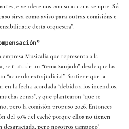
partes, e venderemos camisolas coma sempre.
Só
aso sirva como aviso para outras comisións
e
 sensibilidade desta orquestra”.
ompensación”
la empresa Musicalia que representa a la
, se trata de un
“tema zanjado”
desde que las
un “acuerdo extrajudicial”. Sostiene que la
r en la fecha acordada “debido a los incendios,
muchas zonas”, y que plantearon “que se
año, pero la comisión propuso 2026. Entonces
ón del 50% del caché porque
ellos no tienen
ón desgraciada, pero nosotros tampoco
”.