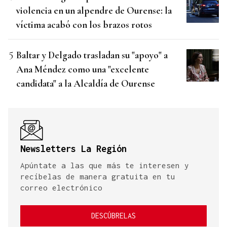
violencia en un alpendre de Ourense: la
víctima acabó con los brazos rotos
Baltar y Delgado trasladan su "apoyo" a
Ana Méndez como una "excelente
candidata" a la Alcaldía de Ourense
Newsletters La Región
Apúntate a las que más te interesen y
recíbelas de manera gratuita en tu
correo electrónico
DESCÚBRELAS