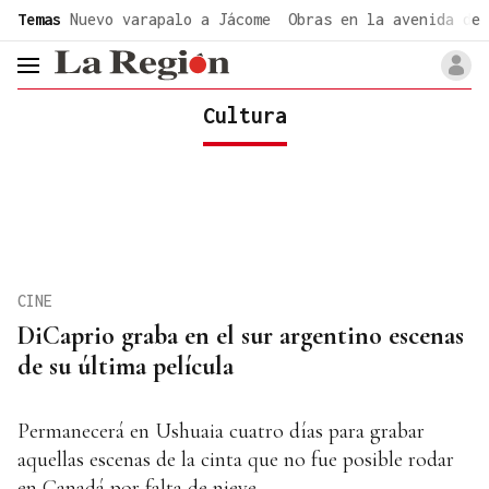
common.go-to-content
Temas
Nuevo varapalo a Jácome
Obras en la avenida de 
header.menu.open
Cultura
CINE
DiCaprio graba en el sur argentino escenas
de su última película
Permanecerá en Ushuaia cuatro días para grabar
aquellas escenas de la cinta que no fue posible rodar
en Canadá por falta de nieve