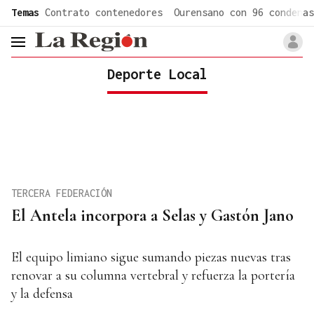
common.go-to-content
Temas
Contrato contenedores
Ourensano con 96 condenas
header.menu.open
Deporte Local
TERCERA FEDERACIÓN
El Antela incorpora a Selas y Gastón Jano
El equipo limiano sigue sumando piezas nuevas tras
renovar a su columna vertebral y refuerza la portería
y la defensa