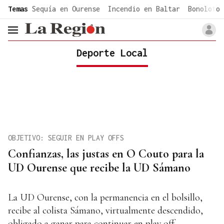
common.go-to-content
Temas
Sequía en Ourense
Incendio en Baltar
Bonoloto 
header.menu.open
Deporte Local
OBJETIVO: SEGUIR EN PLAY OFFS
Confianzas, las justas en O Couto para la
UD Ourense que recibe la UD Sámano
La UD Ourense, con la permanencia en el bolsillo,
recibe al colista Sámano, virtualmente descendido,
obligado a ganar para continuar en play off