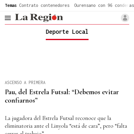
common.go-to-content
Temas
Contrato contenedores
Ourensano con 96 condenas
header.menu.open
Deporte Local
ASCENSO A PRIMERA
Pau, del Estrela Futsal: “Debemos evitar
confiarnos”
La jugadora del Estrela Futsal reconoce que la
eliminatoria ante el Linyola “está de cara”, pero “falta
cerrar el trabajo”