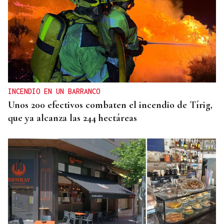
DERROTA
Demasiado rival en Barreiro para la UD Ourense
(2-0)
INCENDIO EN UN BARRANCO
Unos 200 efectivos combaten el incendio de Tírig,
que ya alcanza las 244 hectáreas