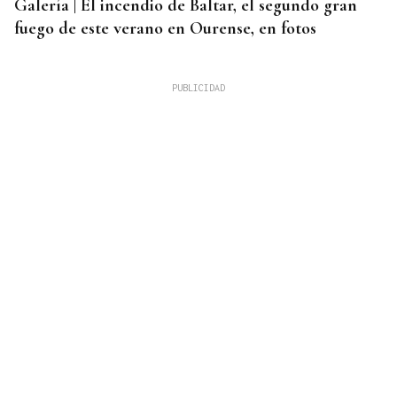
Galería | El incendio de Baltar, el segundo gran
fuego de este verano en Ourense, en fotos
PERSECUCIÓN MARÍTIMA
Intervenidos más de 800 kilos de cocaína en Punta
Umbría