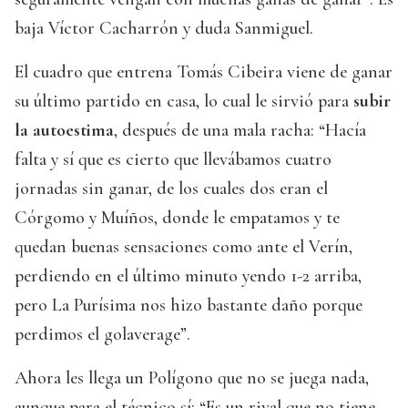
baja Víctor Cacharrón y duda Sanmiguel.
El cuadro que entrena Tomás Cibeira viene de ganar
su último partido en casa, lo cual le sirvió para
subir
la autoestima
, después de una mala racha: “Hacía
falta y sí que es cierto que llevábamos cuatro
jornadas sin ganar, de los cuales dos eran el
Córgomo y Muíños, donde le empatamos y te
quedan buenas sensaciones como ante el Verín,
perdiendo en el último minuto yendo 1-2 arriba,
pero La Purísima nos hizo bastante daño porque
perdimos el golaverage”.
Ahora les llega un Polígono que no se juega nada,
aunque para el técnico sí: “Es un rival que no tiene