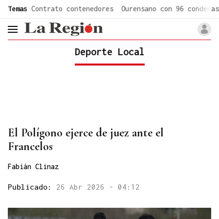
common.go-to-content
Temas
Contrato contenedores
Ourensano con 96 condenas
header.menu.open
Deporte Local
El Polígono ejerce de juez ante el
Francelos
Fabián Clinaz
Publicado:
26 Abr 2026 - 04:12