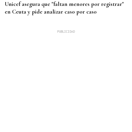
Unicef asegura que "faltan menores por registrar"
en Ceuta y pide analizar caso por caso
INDEMNIZACIÓN
La UEFA admite el pago a la supuesta amante de
Infantino