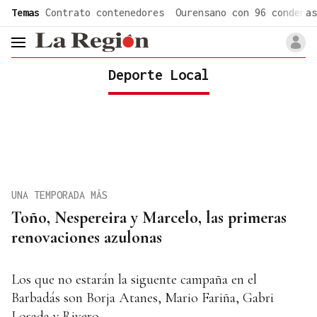
common.go-to-content
Temas
Contrato contenedores
Ourensano con 96 condenas
header.menu.open
Deporte Local
UNA TEMPORADA MÁS
Toño, Nespereira y Marcelo, las primeras
renovaciones azulonas
Los que no estarán la siguente campaña en el
Barbadás son Borja Atanes, Mario Fariña, Gabri
Losada y Rivero.