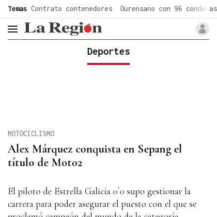
common.go-to-content
Temas
Contrato contenedores
Ourensano con 96 condenas
header.menu.open
Deportes
MOTOCICLISMO
Alex Márquez conquista en Sepang el
título de Moto2
El piloto de Estrella Galicia 0`0 supo gestionar la
carrera para poder asegurar el puesto con el que se
proclamó campeón del mundo de la categoría