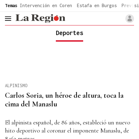
common.go-to-content
Temas
Intervención en Coren
Estafa en Burgos
Previsi
header.menu.open
Deportes
ALPINISMO
Carlos Soria, un héroe de altura, toca la
cima del Manaslu
El alpinista español, de 86 años, estableció un nuevo
hito deportivo al coronar el imponente Manaslu, de
8.163 metros