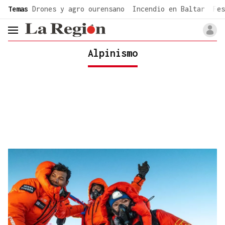
common.go-to-content
Temas
Drones y agro ourensano
Incendio en Baltar
Fes
header.menu.open
Alpinismo