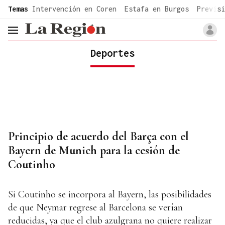
common.go-to-content
Temas
Intervención en Coren
Estafa en Burgos
Previsi
header.menu.open
Deportes
Principio de acuerdo del Barça con el
Bayern de Munich para la cesión de
Coutinho
Si Coutinho se incorpora al Bayern, las posibilidades
de que Neymar regrese al Barcelona se verían
reducidas, ya que el club azulgrana no quiere realizar