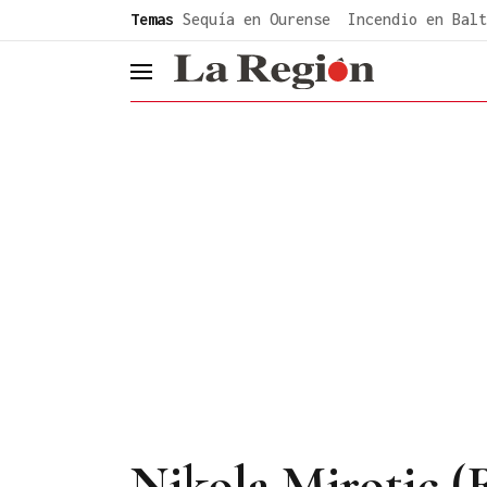
common.go-to-content
Temas
Sequía en Ourense
Incendio en Balt
header.menu.open
Nikola Mirotic (