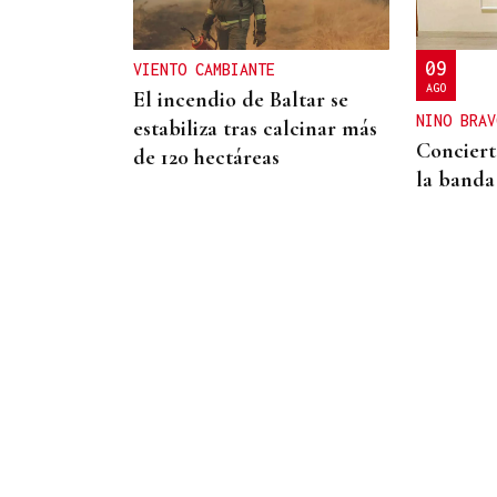
presidente del Comité
Técnico en Galicia
09
VIENTO CAMBIANTE
AGO
El incendio de Baltar se
NINO BRAV
estabiliza tras calcinar más
Conciert
de 120 hectáreas
la banda
ITALIA LO CONSIDERA
"DESPROPORCIONADO"
El Gobierno espera que
Italia "reaccione" y tenga