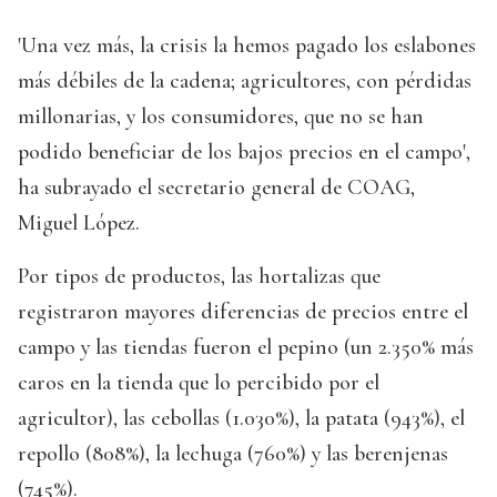
'Una vez más, la crisis la hemos pagado los eslabones
más débiles de la cadena; agricultores, con pérdidas
millonarias, y los consumidores, que no se han
podido beneficiar de los bajos precios en el campo',
ha subrayado el secretario general de COAG,
Miguel López.
Por tipos de productos, las hortalizas que
registraron mayores diferencias de precios entre el
campo y las tiendas fueron el pepino (un 2.350% más
caros en la tienda que lo percibido por el
agricultor), las cebollas (1.030%), la patata (943%), el
repollo (808%), la lechuga (760%) y las berenjenas
(745%).